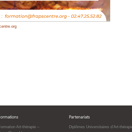
centre.org
Formations
Partenariats
ormation Art-thérapie –
Diplômes Universitaires d’Art-thérapi