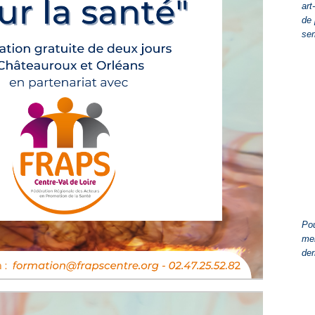
art
de 
se
Pou
men
der