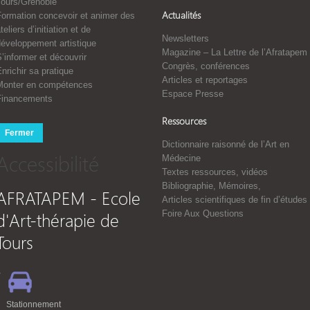
Tours/Grenoble
Actualités
Formation concevoir et animer des
teliers d’initiation et de
Newsletters
développement artistique
Magazine – La Lettre de l’Afratapem
’informer et découvrir
Congrès, conférences
nrichir sa pratique
Articles et reportages
Monter en compétences
Espace Presse
Financements
Ressources
Fermer
Dictionnaire raisonné de l’Art en
Accessibilité
Médecine
Textes ressources, vidéos
Bibliographie, Mémoires,
AFRATAPEM - Ecole
Articles scientifiques de fin d’études
d'Art-thérapie de
Foire Aux Questions
Tours
Stationnement