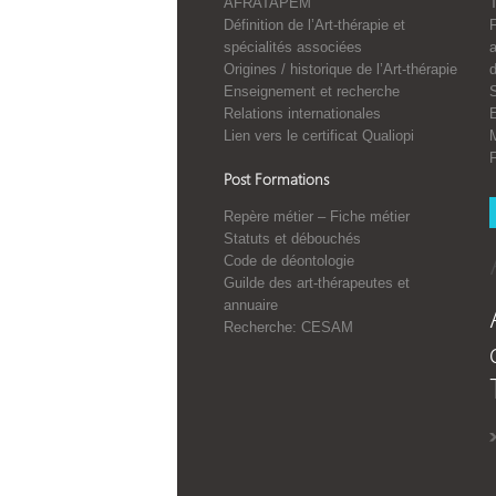
AFRATAPEM
Définition de l’Art-thérapie et
spécialités associées
a
Origines / historique de l’Art-thérapie
Enseignement et recherche
S
Relations internationales
E
Lien vers le certificat Qualiopi
Post Formations
Repère métier – Fiche métier
Statuts et débouchés
Code de déontologie
Guilde des art-thérapeutes et
annuaire
Recherche: CESAM