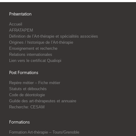
Présentation
Accueil
AFRATAPEM
Définition de l’Art-thérapie et spécialités associées
Origines / historique de l’Art-thérapie
Enseignement et recherche
Relations internationales
Lien vers le certificat Qualiopi
Post Formations
Repère métier – Fiche métier
Statuts et débouchés
Code de déontologie
Guilde des art-thérapeutes et annuaire
Recherche: CESAM
Formations
Formation Art-thérapie – Tours/Grenoble