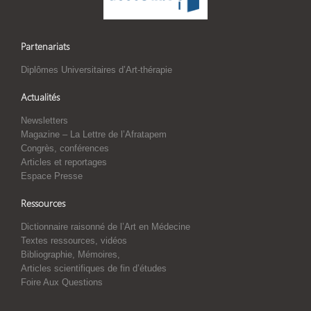
Partenariats
Diplômes Universitaires d’Art-thérapie
Actualités
Newsletters
Magazine – La Lettre de l’Afratapem
Congrès, conférences
Articles et reportages
Espace Presse
Ressources
Dictionnaire raisonné de l’Art en Médecine
Textes ressources, vidéos
Bibliographie, Mémoires,
Articles scientifiques de fin d’études
Foire Aux Questions