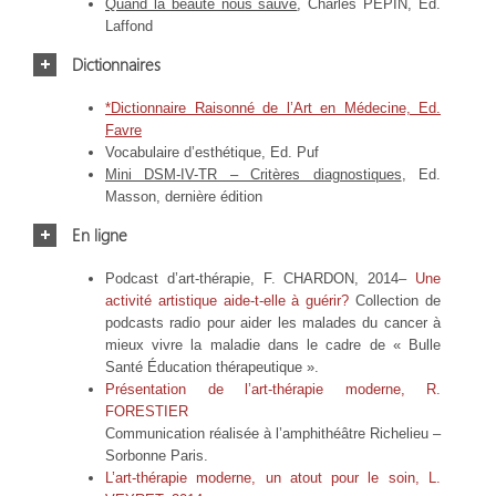
Quand la beauté nous sauve
, Charles PEPIN, Ed.
Laffond
Dictionnaires
*
Dictionnaire Raisonné de l’Art en Médecine, Ed.
Favre
Vocabulaire d’esthétique, Ed. Puf
Mini DSM-IV-TR – Critères diagnostiques
, Ed.
Masson, dernière édition
En ligne
Podcast d’art-thérapie, F. CHARDON, 2014–
Une
activité artistique aide-t-elle à guérir?
Collection de
podcasts radio pour aider les malades du cancer à
mieux vivre la maladie dans le cadre de « Bulle
Santé Éducation thérapeutique ».
Présentation de l’art-thérapie moderne, R.
FORESTIER
Communication réalisée à l’amphithéâtre Richelieu –
Sorbonne Paris.
L’art-thérapie moderne, un atout pour le soin
, L.