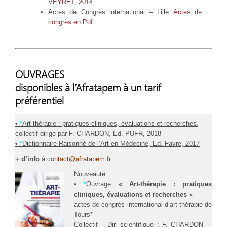
VEYRET, 2014
Actes de Congrès international – Lille
Actes de
congrès en Pdf
OUVRAGES
disponibles à l’Afratapem à un tarif
préférentiel
•
*
Art-thérapie : pratiques cliniques, évaluations et recherches
,
collectif dirigé par F. CHARDON, Ed. PUFR, 2018
•
*
Dictionnaire Raisonné de l’Art en Médecine, Ed. Favre, 2017
+ d’info
à
contact@afratapem.fr
Nouveauté
•
*
Ouvrage
« Art-thérapie : pratiques
cliniques, évaluations et recherches »
actes de congrès international d’art-thérapie de
Tours*
Collectif – Dir. scientifique : F. CHARDON –