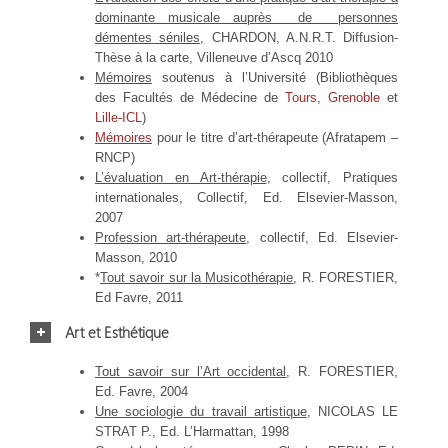
dominante musicale auprès de personnes
démentes séniles,
CHARDON, A.N.R.T. Diffusion-
Thèse à la carte, Villeneuve d’Ascq 2010
Mémoires
soutenus à l’Université (Bibliothèques
des Facultés de Médecine de
Tours
,
Grenoble
et
Lille-ICL
)
Mémoires
pour le titre d’art-thérapeute (Afratapem –
RNCP)
L’évaluation en Art-thérapie
, collectif, Pratiques
internationales, Collectif, Ed. Elsevier-Masson,
2007
Profession art-thérapeute
, collectif, Ed. Elsevier-
Masson, 2010
*
Tout savoir sur la Musicothérapie
, R. FORESTIER,
Ed Favre, 2011
Art et Esthétique
Tout savoir sur l’Art occidental
, R. FORESTIER,
Ed. Favre, 2004
Une sociologie du travail artistique
, NICOLAS LE
STRAT P., Ed. L’Harmattan, 1998