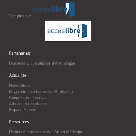
Voir plus sur
Partenariats
Diplômes Universitaires d’Art-thérapie
Actualités
Newsletters
Magazine – La Lettre de l’Afratapem
Congrès, conférences
Articles et reportages
Espace Presse
Ressources
Dictionnaire raisonné de l’Art en Médecine