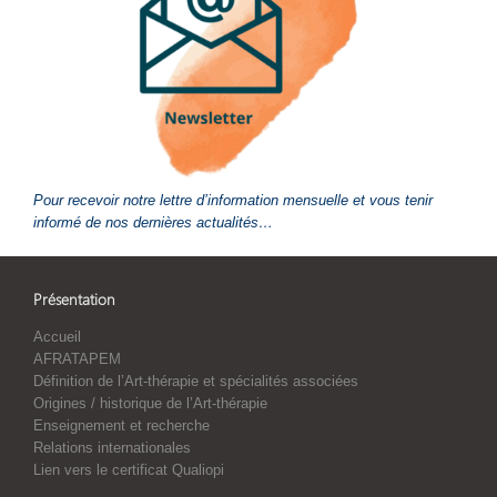
Pour recevoir notre lettre d’information mensuelle et vous tenir
informé de nos dernières actualités…
Présentation
Accueil
AFRATAPEM
Définition de l’Art-thérapie et spécialités associées
Origines / historique de l’Art-thérapie
Enseignement et recherche
Relations internationales
Lien vers le certificat Qualiopi