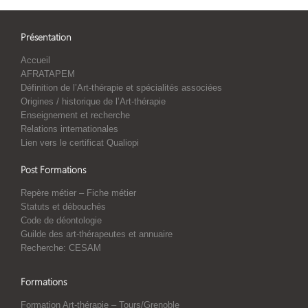
Présentation
Accueil
AFRATAPEM
Définition de l’Art-thérapie et spécialités associées
Origines / historique de l’Art-thérapie
Enseignement et recherche
Relations internationales
Lien vers le certificat Qualiopi
Post Formations
Repère métier – Fiche métier
Statuts et débouchés
Code de déontologie
Guilde des art-thérapeutes et annuaire
Recherche: CESAM
Formations
Formation Art-thérapie – Tours/Grenoble