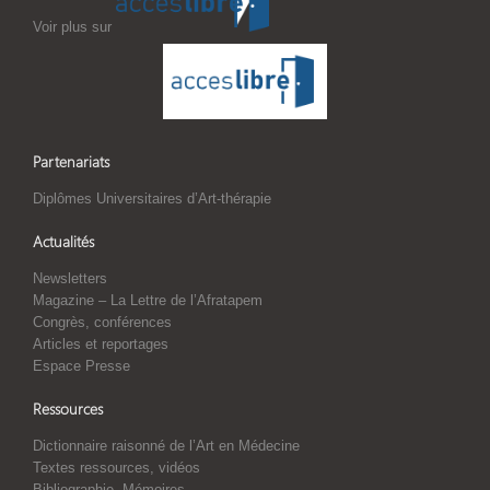
Voir plus sur
Partenariats
Diplômes Universitaires d’Art-thérapie
Actualités
Newsletters
Magazine – La Lettre de l’Afratapem
Congrès, conférences
Articles et reportages
Espace Presse
Ressources
Dictionnaire raisonné de l’Art en Médecine
Textes ressources, vidéos
Bibliographie, Mémoires,