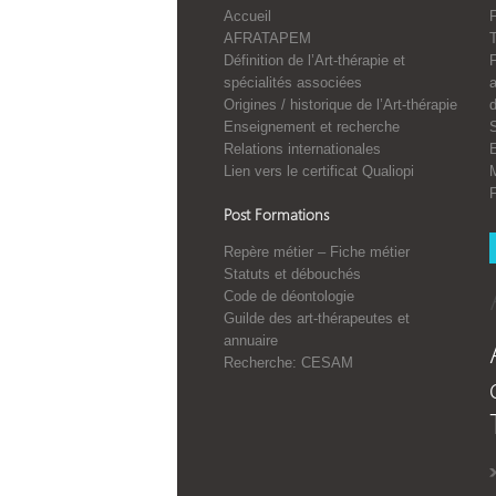
Accueil
F
AFRATAPEM
Définition de l’Art-thérapie et
spécialités associées
a
Origines / historique de l’Art-thérapie
Enseignement et recherche
S
Relations internationales
E
Lien vers le certificat Qualiopi
Post Formations
Repère métier – Fiche métier
Statuts et débouchés
Code de déontologie
Guilde des art-thérapeutes et
annuaire
Recherche: CESAM