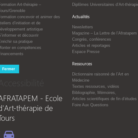
ormation Art-thérapie –
Diplômes Universitaires d’Art-thérapi
Tours/Grenoble
Actualités
Formation concevoir et animer des
teliers d’initiation et de
Newsletters
développement artistique
Magazine – La Lettre de l’Afratapem
’informer et découvrir
Congrès, conférences
nrichir sa pratique
Articles et reportages
Monter en compétences
Espace Presse
Financements
Ressources
Fermer
Dictionnaire raisonné de l’Art en
Accessibilité
Médecine
Textes ressources, vidéos
Bibliographie, Mémoires,
AFRATAPEM - Ecole
Articles scientifiques de fin d’études
d'Art-thérapie de
Foire Aux Questions
Tours