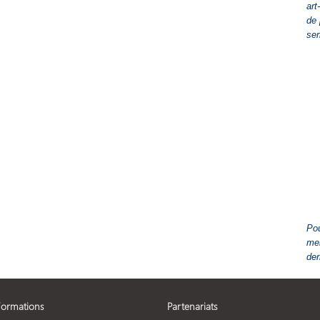
art
de 
se
Pou
men
der
Formations
Partenariats