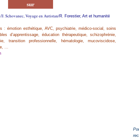
sur
J. Schovanec, Voyage en Autistan/
 /
R. Forestier, Art et humanité
 : émotion esthétique, AVC, psychiatrie, médico-social, soins
roubles d’apprentissage, éducation thérapeutique, schizophrénie,
ie, transition professionnelle, hématologie, mucoviscidose,
le, …
m
Pou
rec