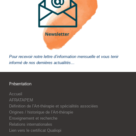
Pour recevoir notre lettre d’information mensuelle et vous tenir
informé de nos dernières actualités…
Présentation
Accueil
AFRATAPEM
Définition de l’Art-thérapie et spécialités associées
Origines / historique de l’Art-thérapie
Enseignement et recherche
Relations internationales
Lien vers le certificat Qualiopi