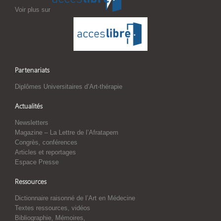
Voir plus sur
Partenariats
Diplômes Universitaires d’Art-thérapie
Actualités
Newsletters
Magazine – La Lettre de l’Afratapem
Congrès, conférences
Articles et reportages
Espace Presse
Ressources
Dictionnaire raisonné de l’Art en Médecine
Textes ressources, vidéos
Bibliographie, Mémoires,