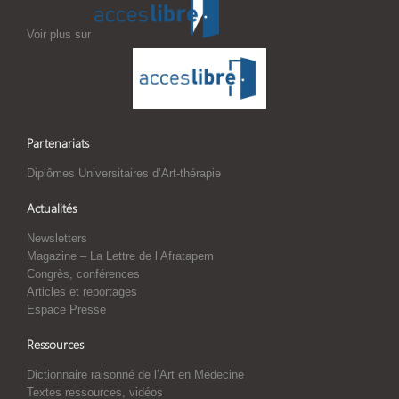
Voir plus sur
Partenariats
Diplômes Universitaires d’Art-thérapie
Actualités
Newsletters
Magazine – La Lettre de l’Afratapem
Congrès, conférences
Articles et reportages
Espace Presse
Ressources
Dictionnaire raisonné de l’Art en Médecine
Textes ressources, vidéos