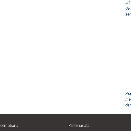
art
de 
se
Pou
men
der
Formations
Partenariats