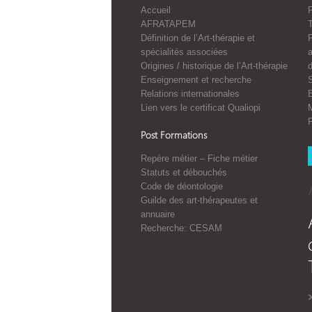
Accueil
F
AFRATAPEM
Définition de l’Art-thérapie et
spécialités associées
a
Origines / historique de l’Art-thérapie
Enseignement et recherche
S
Relations internationales
E
Lien vers le certificat Qualiopi
Post Formations
Repère métier – Fiche métier
Statuts et débouchés
Code de déontologie
Guilde des art-thérapeutes et
annuaire
Recherche: CESAM