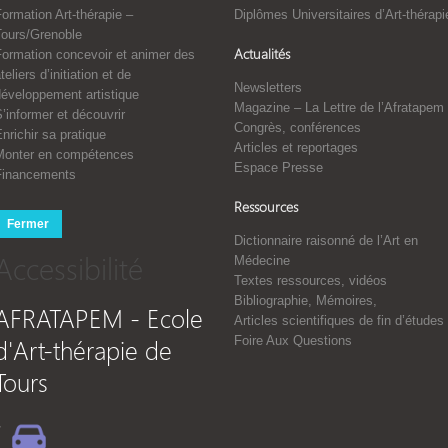
ormation Art-thérapie –
Diplômes Universitaires d’Art-thérapi
Tours/Grenoble
Actualités
Formation concevoir et animer des
teliers d’initiation et de
Newsletters
développement artistique
Magazine – La Lettre de l’Afratapem
’informer et découvrir
Congrès, conférences
nrichir sa pratique
Articles et reportages
Monter en compétences
Espace Presse
Financements
Ressources
Fermer
Dictionnaire raisonné de l’Art en
Accessibilité
Médecine
Textes ressources, vidéos
Bibliographie, Mémoires,
AFRATAPEM - Ecole
Articles scientifiques de fin d’études
d'Art-thérapie de
Foire Aux Questions
Tours