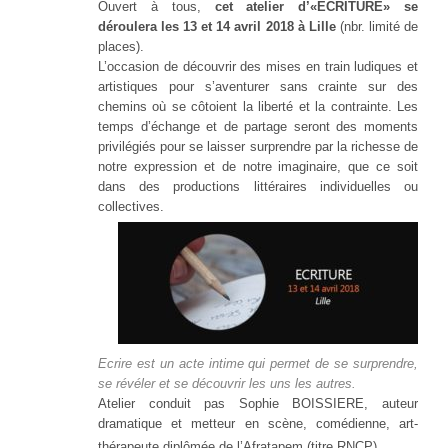
Ouvert à tous,
cet a
telier d’«ECRITURE» se
déroulera les 13 et 14 avril 2018 à Lille
(nbr. limité de
places).
L’occasion de découvrir des mises en train ludiques et
artistiques pour s’aventurer sans crainte sur des
chemins où se côtoient la liberté et la contrainte. Les
temps d’échange et de partage seront des moments
privilégiés pour se laisser surprendre par la richesse de
notre expression et de notre imaginaire, que ce soit
dans des productions littéraires individuelles ou
collectives.
Ecrire est un acte intime qui permet de se surprendre,
se révéler et se découvrir les uns les autres.
Atelier conduit pas Sophie BOISSIERE, auteur
dramatique et metteur en scène, comédienne, art-
thérapeute diplômée de l’Afratapem (titre RNCP).