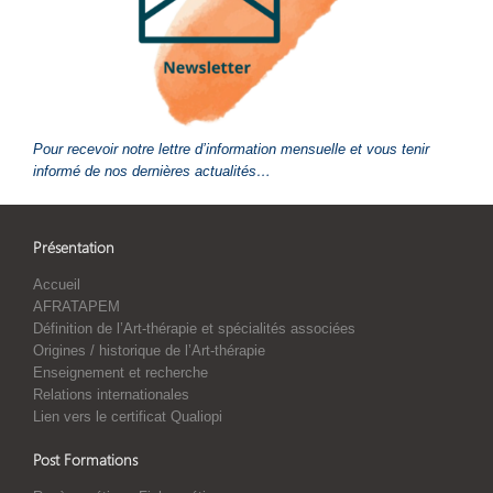
Pour recevoir notre lettre d’information mensuelle et vous tenir
informé de nos dernières actualités…
Présentation
Accueil
AFRATAPEM
Définition de l’Art-thérapie et spécialités associées
Origines / historique de l’Art-thérapie
Enseignement et recherche
Relations internationales
Lien vers le certificat Qualiopi
Post Formations