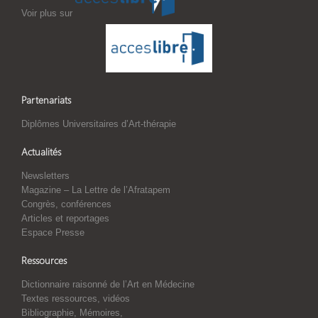
Voir plus sur
Partenariats
Diplômes Universitaires d’Art-thérapie
Actualités
Newsletters
Magazine – La Lettre de l’Afratapem
Congrès, conférences
Articles et reportages
Espace Presse
Ressources
Dictionnaire raisonné de l’Art en Médecine
Textes ressources, vidéos
Bibliographie, Mémoires,