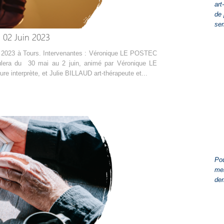
art
de 
se
 02 Juin 2023
in 2023 à Tours. Intervenantes : Véronique LE POSTEC
ulera du 30 mai au 2 juin, animé par Véronique LE
e interprète, et Julie BILLAUD art-thérapeute et...
Pou
men
der