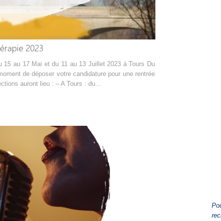
hérapie 2023
Du 15 au 17 Mai et du 11 au 13 Juillet 2023 à Tours Du
moment de déposer votre candidature pour une rentrée
tions auront lieu : – A Tours : du...
Pou
rec