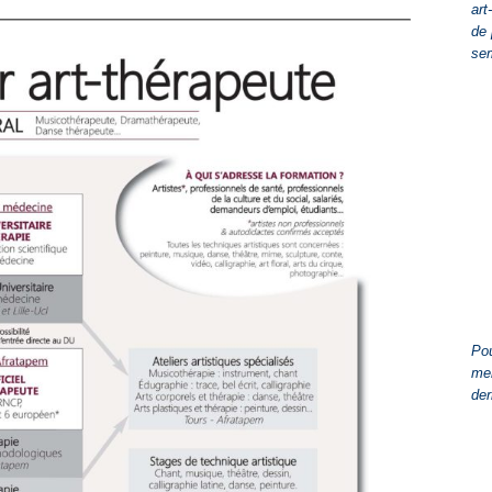
art
de 
se
Pou
men
der