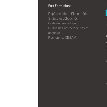
Post Formations
Repère métier – Fiche métier
Statuts et débouchés
Code de déontologie
Guilde des art-thérapeutes et
annuaire
Recherche: CESAM