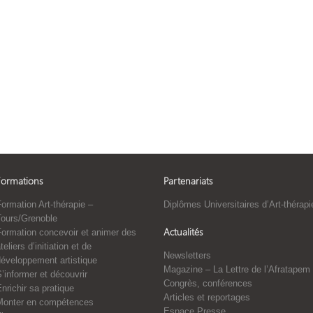
Formations
Partenariats
ormation Art-thérapie –
Diplômes Universitaires d’Art-thérapi
Tours/Grenoble
Actualités
Formation concevoir et animer des
teliers d’initiation et de
Newsletters
développement artistique
Magazine – La Lettre de l’Afratapem
’informer et découvrir
Congrès, conférences
nrichir sa pratique
Articles et reportages
Monter en compétences
Espace Presse