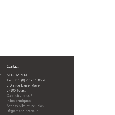
Contact
e
AFRATAPEM
Tél . +33 (0) 2 47 51 86 20
8 Bis rue Daniel Mayer,
37100 Tours.
Contactez nous !
Infos pratiques
Accessibilité et inclusion
Règlement Intérieur