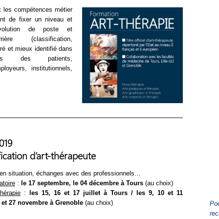
et les compétences métier
nt de fixer un niveau et
évolution de poste et
re (classification,
ré et mieux identifié dans
ès des patients,
loyeurs, institutionnels,
019
ification d’art-thérapeute
 en situation, échanges avec des professionnels…
atoire
:
l
e 17 septembre, le 04 décembre à Tours
(au choix)
thérapie
:
les 15, 16 et 17 juillet à Tours / les 9, 10 et 11
26 et 27 novembre à
Grenoble
(au choix)
Pou
rec