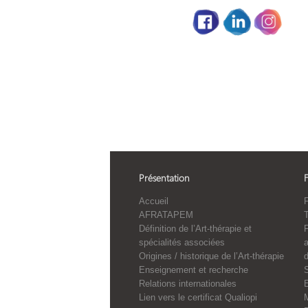
Partage social
Présentation
Accueil
F
AFRATAPEM
Définition de l’Art-thérapie et
spécialités associées
a
Origines / historique de l’Art-thérapie
Enseignement et recherche
S
Relations internationales
E
Lien vers le certificat Qualiopi