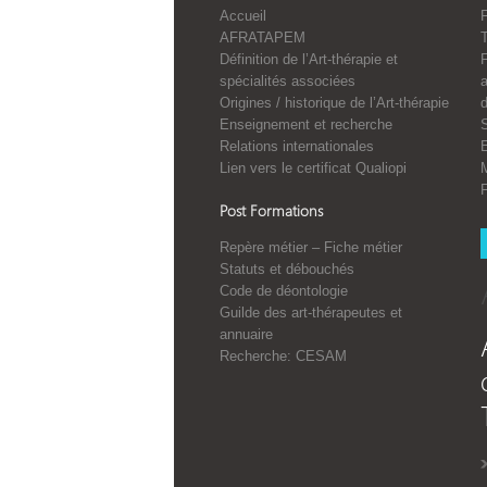
Accueil
F
AFRATAPEM
Définition de l’Art-thérapie et
spécialités associées
a
Origines / historique de l’Art-thérapie
Enseignement et recherche
S
Relations internationales
E
Lien vers le certificat Qualiopi
Post Formations
Repère métier – Fiche métier
Statuts et débouchés
Code de déontologie
Guilde des art-thérapeutes et
annuaire
Recherche: CESAM