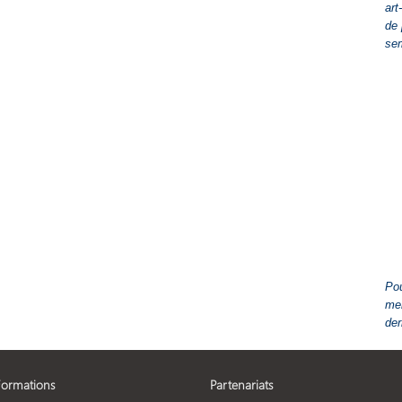
art
de 
se
Pou
men
der
Formations
Partenariats