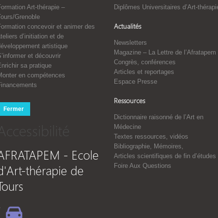
ormation Art-thérapie –
Diplômes Universitaires d’Art-thérapi
Tours/Grenoble
Actualités
Formation concevoir et animer des
teliers d’initiation et de
Newsletters
développement artistique
Magazine – La Lettre de l’Afratapem
’informer et découvrir
Congrès, conférences
nrichir sa pratique
Articles et reportages
Monter en compétences
Espace Presse
Financements
Ressources
Fermer
Dictionnaire raisonné de l’Art en
Accessibilité
Médecine
Textes ressources, vidéos
Bibliographie, Mémoires,
AFRATAPEM - Ecole
Articles scientifiques de fin d’études
d'Art-thérapie de
Foire Aux Questions
Tours