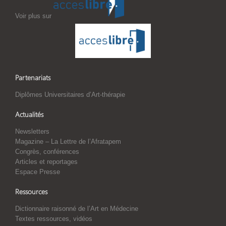
Voir plus sur
Partenariats
Diplômes Universitaires d’Art-thérapie
Actualités
Newsletters
Magazine – La Lettre de l’Afratapem
Congrès, conférences
Articles et reportages
Espace Presse
Ressources
Dictionnaire raisonné de l’Art en Médecine
Textes ressources, vidéos