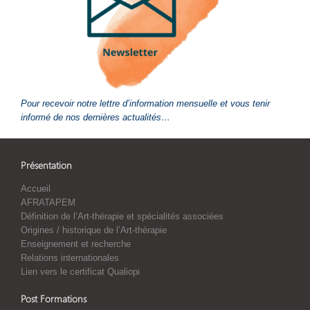
Pour recevoir notre lettre d’information mensuelle et vous tenir
informé de nos dernières actualités…
Présentation
Accueil
AFRATAPEM
Définition de l’Art-thérapie et spécialités associées
Origines / historique de l’Art-thérapie
Enseignement et recherche
Relations internationales
Lien vers le certificat Qualiopi
Post Formations