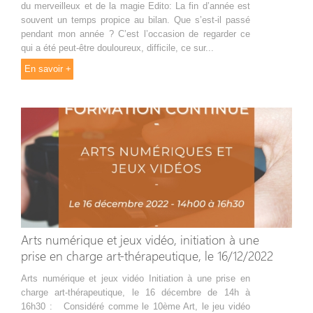
du merveilleux et de la magie Edito: La fin d’année est
souvent un temps propice au bilan. Que s’est-il passé
pendant mon année ? C’est l’occasion de regarder ce
qui a été peut-être douloureux, difficile, ce sur...
En savoir +
Arts numérique et jeux vidéo, initiation à une
prise en charge art-thérapeutique, le 16/12/2022
Arts numérique et jeux vidéo Initiation à une prise en
charge art-thérapeutique, le 16 décembre de 14h à
16h30 : Considéré comme le 10ème Art, le jeu vidéo