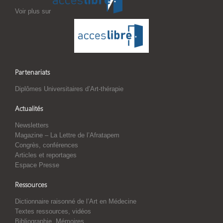
Voir plus sur
Partenariats
Diplômes Universitaires d’Art-thérapie
Actualités
Newsletters
Magazine – La Lettre de l’Afratapem
Congrès, conférences
Articles et reportages
Espace Presse
Ressources
Dictionnaire raisonné de l’Art en Médecine
Textes ressources, vidéos
Bibliographie, Mémoires,