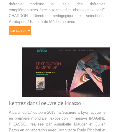
thérapie moderne au sein des thérapies
complémentaires face aux maladies chroniques» par F.
CHARDON, Directeur pédagogique et scientifique
Afratapem / Faculté de Médecine avec...
En savoir +
Rentrez dans l’oeuvre de Picasso !
A partir du 17 octobre 2019, la Sucrière à Lyon accueille
en première mondiale l’exposition immersive IMAGINE
PICASSO, réalisée par Annabelle Mauger et Julien
Baron en collaboration avec l’architecte Rudy Ricciotti et