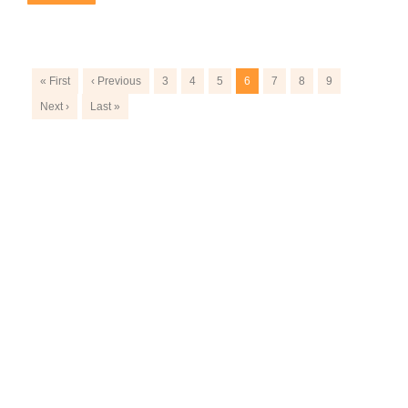
« First
‹ Previous
3
4
5
6
7
8
9
Next ›
Last »