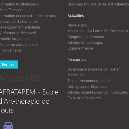
ormation Art-thérapie –
Diplômes Universitaires d’Art-thérapi
Tours/Grenoble
Actualités
Formation concevoir et animer des
teliers d’initiation et de
Newsletters
développement artistique
Magazine – La Lettre de l’Afratapem
’informer et découvrir
Congrès, conférences
nrichir sa pratique
Articles et reportages
Monter en compétences
Espace Presse
Financements
Ressources
Fermer
Dictionnaire raisonné de l’Art en
Accessibilité
Médecine
Textes ressources, vidéos
Bibliographie, Mémoires,
AFRATAPEM - Ecole
Articles scientifiques de fin d’études
d'Art-thérapie de
Foire Aux Questions
Tours