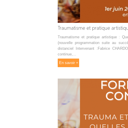
Traumatisme et pratique artistiqu
Traumatisme et pratique artistique : Que
(nouvelle programmation suite au suc
distanciel Intervenant :Fabrice CHAR
continue,...
En savoir +