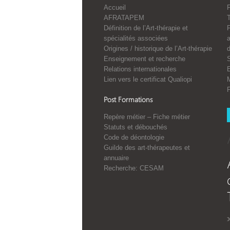
Accueil
F
AFRATAPEM
Définition de l’Art-thérapie et
spécialités associées
a
Origines / historique de l’Art-thérapie
Enseignement et recherche
S
Relations internationales
E
Lien vers le certificat Qualiopi
Post Formations
Repère métier – Fiche métier
Statuts et débouchés
Code de déontologie
Guilde des art-thérapeutes et
annuaire
Recherche: CESAM