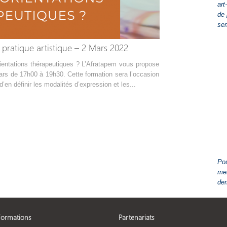
art
de 
se
pratique artistique – 2 Mars 2022
rientations thérapeutiques ? L’Afratapem vous propose
mars de 17h00 à 19h30. Cette formation sera l’occasion
’en définir les modalités d’expression et les...
Pou
men
der
Formations
Partenariats