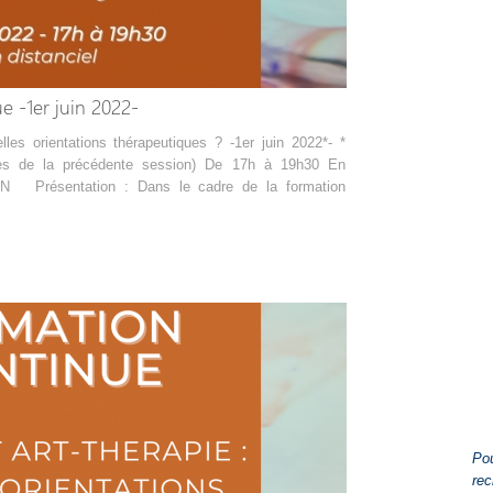
e -1er juin 2022-
lles orientations thérapeutiques ? -1er juin 2022*- *
cès de la précédente session) De 17h à 19h30 En
DON Présentation : Dans le cadre de la formation
Pou
rec