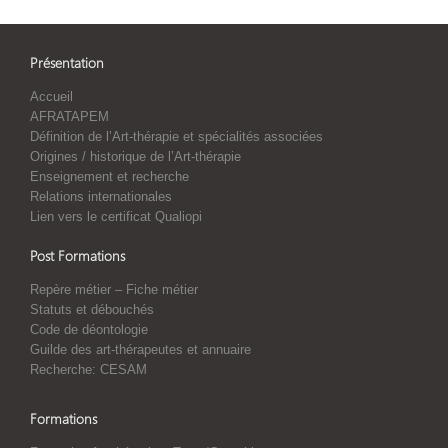
Présentation
Accueil
AFRATAPEM
Définition de l’Art-thérapie et spécialités associées
Origines / historique de l’Art-thérapie
Enseignement et recherche
Relations internationales
Lien vers le certificat Qualiopi
Post Formations
Repère métier – Fiche métier
Statuts et débouchés
Code de déontologie
Guilde des art-thérapeutes et annuaire
Recherche: CESAM
Formations