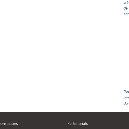
art
de 
se
Pou
men
der
Formations
Partenariats