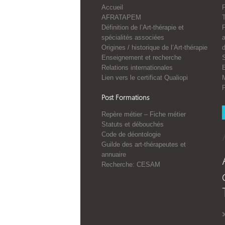
Accueil
F
AFRATAPEM
Définition de l’Art-thérapie et
spécialités associées
a
Origines / historique de l’Art-thérapie
Enseignement et recherche
S
Relations internationales
E
Lien vers le certificat Qualiopi
Post Formations
Repère métier – Fiche métier
Statuts et débouchés
Code de déontologie
Guilde des art-thérapeutes et
annuaire
Recherche: CESAM