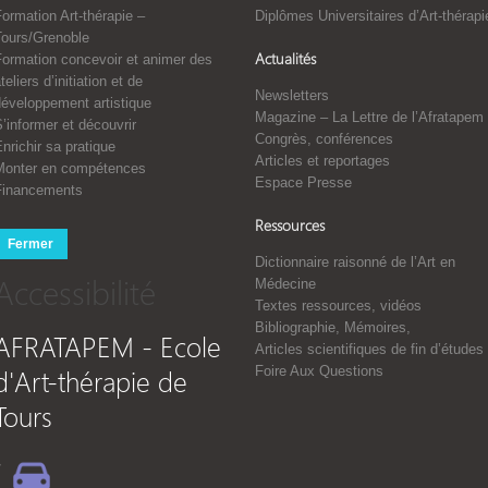
ormation Art-thérapie –
Diplômes Universitaires d’Art-thérapi
Tours/Grenoble
Actualités
Formation concevoir et animer des
teliers d’initiation et de
Newsletters
développement artistique
Magazine – La Lettre de l’Afratapem
’informer et découvrir
Congrès, conférences
nrichir sa pratique
Articles et reportages
Monter en compétences
Espace Presse
Financements
Ressources
Fermer
Dictionnaire raisonné de l’Art en
Accessibilité
Médecine
Textes ressources, vidéos
Bibliographie, Mémoires,
AFRATAPEM - Ecole
Articles scientifiques de fin d’études
d'Art-thérapie de
Foire Aux Questions
Tours