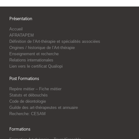
Présentation
Accueil
AFRATAPEM
Définition de l’Art-thérapie et spécialités associées
Origines / historique de l’Art-thérapie
Enseignement et recherche
Relations internationales
Lien vers le certificat Qualiopi
Post Formations
Repère métier – Fiche métier
Statuts et débouchés
Code de déontologie
Guilde des art-thérapeutes et annuaire
Recherche: CESAM
Formations