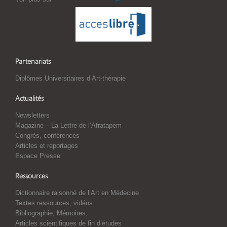
Partenariats
Diplômes Universitaires d’Art-thérapie
Actualités
Newsletters
Magazine – La Lettre de l’Afratapem
Congrès, conférences
Articles et reportages
Espace Presse
Ressources
Dictionnaire raisonné de l’Art en Médecine
Textes ressources, vidéos
Bibliographie, Mémoires,
Articles scientifiques de fin d’études