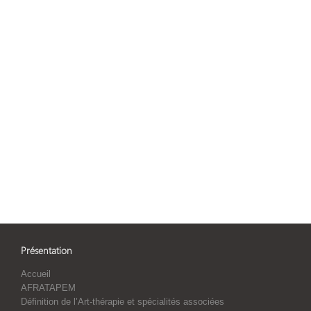
Procédures mises en œuvre en cas de fuite de
données
Les services tiers qui nous transmettent des
données
Opérations de marketing automatisé et/ou de
profilage réalisées à l’aide des données
personnelles
Affichage des informations liées aux secteurs
soumis à des régulations spécifiques
Présentation
Accueil
AFRATAPEM
Définition de l’Art-thérapie et spécialités associées