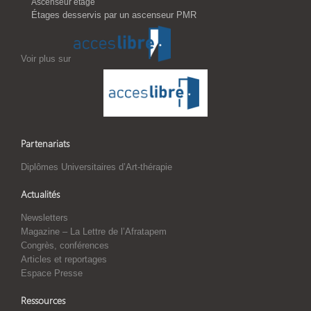
Ascenseur étage
Étages desservis par un ascenseur PMR
Voir plus sur
Partenariats
Diplômes Universitaires d’Art-thérapie
Actualités
Newsletters
Magazine – La Lettre de l’Afratapem
Congrès, conférences
Articles et reportages
Espace Presse
Ressources